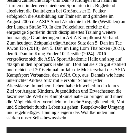
bestand zahlreiche Kup- und Dan- Prüfungen und nahm an
Turnieren in den verschiedenen Sportarten teil. Begleitend
absolviert die Danträgerin bei Großmeister E. Pettker
erfolgreich die Ausbildung zur Trainerin und gründete im
August 2005 die ASIA Sport Akademie in Halle (Westfalen) an
der Langen Straße 70. In den Folgejahren erreichte die
ehrgeizige Sportlerin durch diszipliniertes Training weitere
hochrangige Graduierungen im ASIA Kampfkunst Verband.
Zum heutigen Zeitpunkt trägt Andrea Stitz den 5. Dan im Tae
Kwon-Do (2018), den 5. Dan im Ling Lom Thaiboxen (2021),
den 6. Dan im Kung Fu der 10 Tierstile (2024). 2016
vergrößerte sich die ASIA Sport Akademie Halle und zog auf
400qm in den Sportpark Halle um. Dort hat sie sich gut etabliert
und richtet seit 2016 einmal im Jahr die Meisterschaft des ASIA
Kampfsport Verbandes, den ASIA Cup, aus. Damals wie heute
unterrichtet Andrea Stitz mit Herzblut Schüler jeder
Altersklasse. In meinem Leben habe ich weiterhin ein klares
Ziel vor Augen: Kindern, Jugendlichen und Erwachsenen die
faszinierende Welt der Kampfkunst nahe zu bringen und ihnen
die Möglichkeit zu vermitteln, mit mehr Ausgeglichenheit, Mut
und Sicherheit durchs Leben zu gehen. Respektvoller Umgang
und regelmäßiges Training steigern das Wohlbefinden und
stärken unser Selbstbewusstsein.